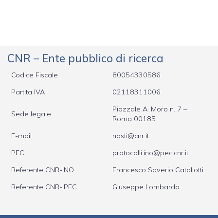
CNR – Ente pubblico di ricerca
Codice Fiscale
80054330586
Partita IVA
02118311006
Piazzale A. Moro n. 7 –
Sede legale
Roma 00185
E-mail
nqsti@cnr.it
PEC
protocolli.ino@pec.cnr.it
Referente CNR-INO
Francesco Saverio Cataliotti
Referente CNR-IPFC
Giuseppe Lombardo